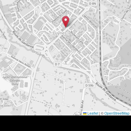
Leaflet
|
©
OpenStreetMap