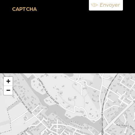
CAPTCHA
+
−