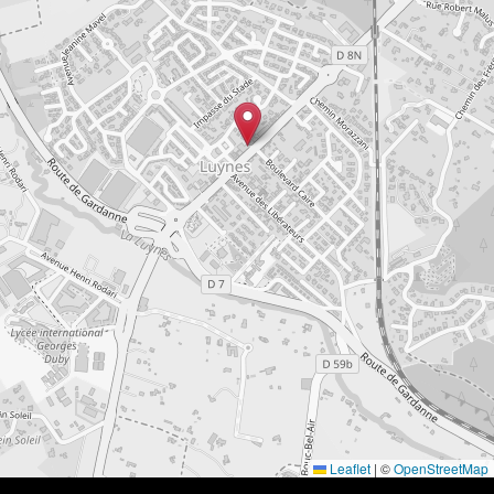
Leaflet
|
©
OpenStreetMap