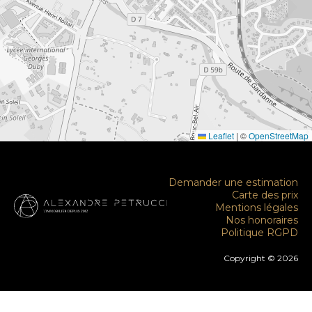
Leaflet
|
©
OpenStreetMap
Demander une estimation
Carte des prix
Mentions légales
Nos honoraires
Politique RGPD
Copyright © 2026