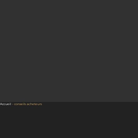
Accueil
-
conseils acheteurs