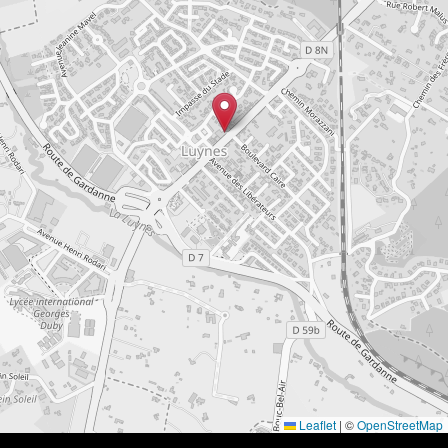
Leaflet
|
©
OpenStreetMap