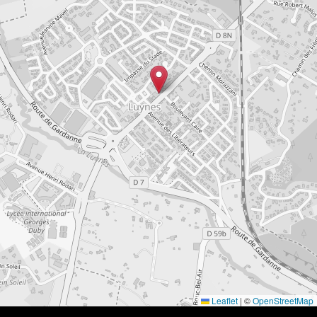
Leaflet
|
©
OpenStreetMap