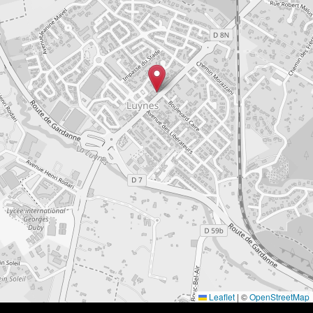
Leaflet
|
©
OpenStreetMap