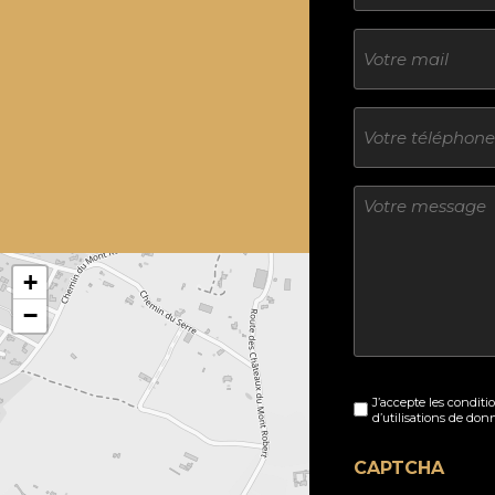
E-
mail
Téléphone
Sans
titre
+
−
Sans
J’accepte les conditi
titre
d’utilisations de don
(Nécessaire)
CAPTCHA