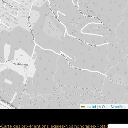
Leaflet
|
©
OpenStreetMap
-
Carte des prix
-
Mentions légales
-
Nos honoraires
-
Politique RGPD