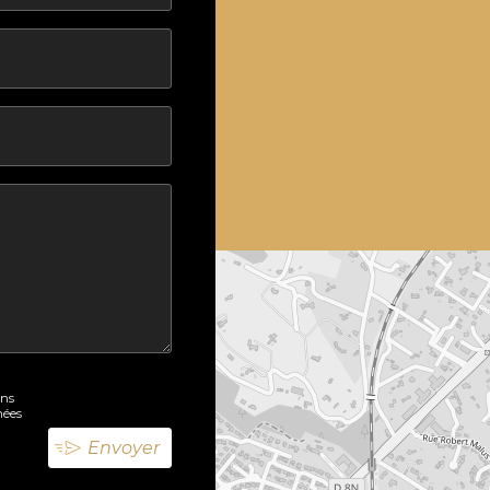
ons
nées