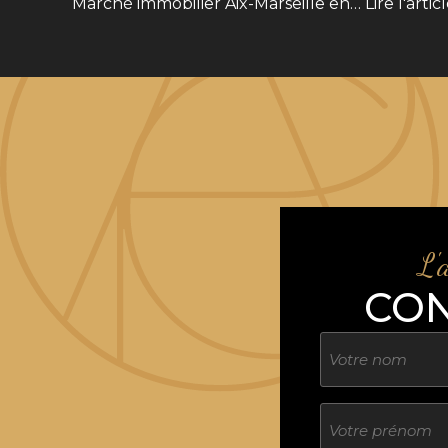
Marché immobilier Aix-Marseille en…
Lire l'artic
L'
CO
Nom
Sans
titre