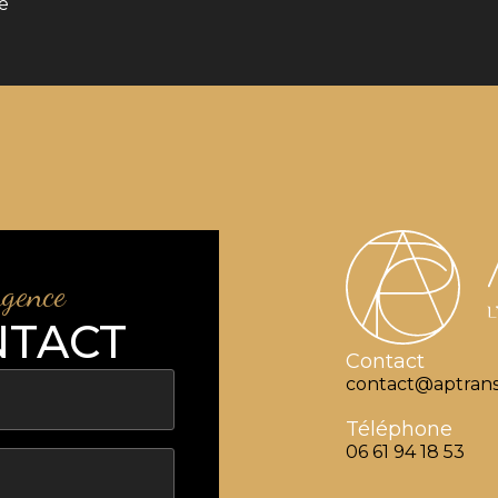
le
agence
NTACT
Contact
contact@aptrans
Téléphone
06 61 94 18 53