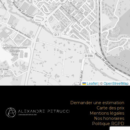
Leaflet
|
©
OpenStreetMap
Demander une estimation
Carte des prix
Mentions légales
Nos honoraires
Politique RGPD