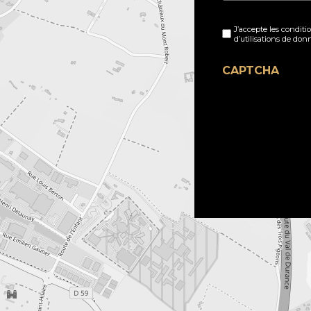
Sans
J’accepte les conditi
titre
d’utilisations de don
(Nécessaire)
CAPTCHA