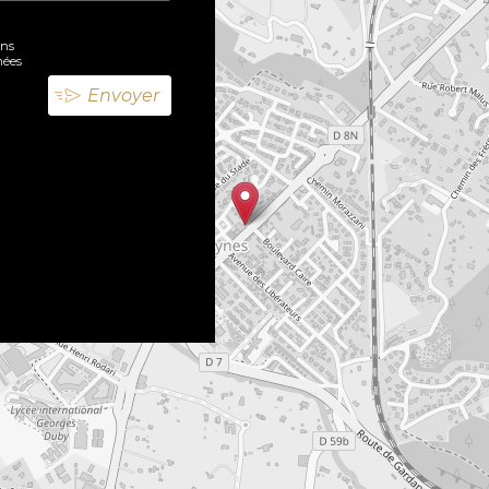
ons
nées