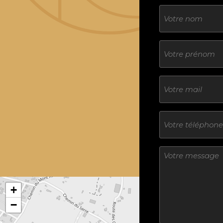
Nom
Sans
titre
E-
mail
Téléphone
Sans
titre
+
−