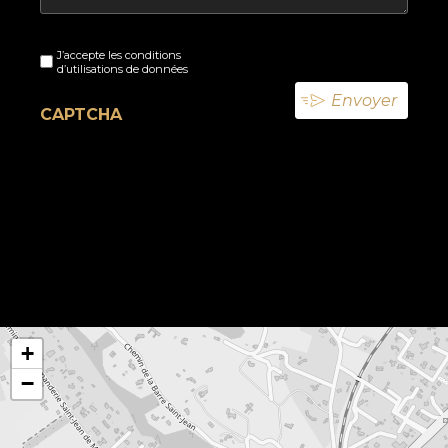
Sans
J’accepte les conditions
titre
d’utilisations de données
(Nécessaire)
CAPTCHA
+
−