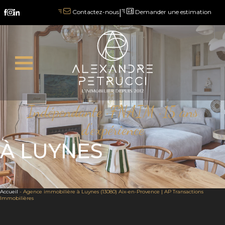
|
Demander une estimation
Contactez-nous
Indépendante · FNAIM · 15 ans
d'expérience
À LUYNES
Accueil
-
Agence immobilière à Luynes (13080) Aix-en-Provence | AP Transactions
Immobilières